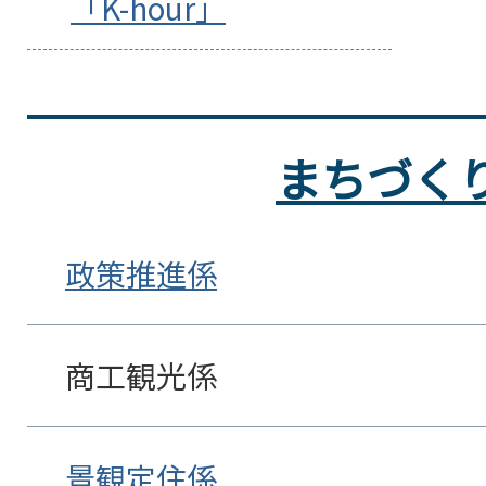
「K-hour」
まちづく
政策推進係
商工観光係
景観定住係