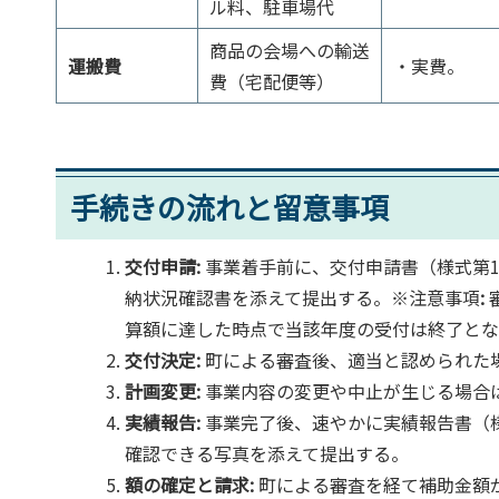
ル料、駐車場代
商品の会場への輸送
運搬費
・実費。
費（宅配便等）
手続きの流れと留意事項
交付申請:
事業着手前に、交付申請書（様式第
納状況確認書を添えて提出する。※注意事項
:
算額に達した時点で当該年度の受付は終了とな
交付決定:
町による審査後、適当と認められた
計画変更:
事業内容の変更や中止が生じる場合
実績報告:
事業完了後、速やかに実績報告書（
確認できる写真を添えて提出する。
額の確定と請求:
町による審査を経て補助金額