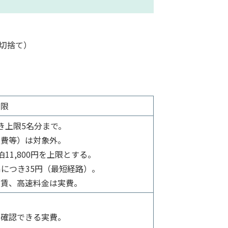
切捨て）
制限
き上限5名分まで。
糧費等）は対象外。
11,800円を上限とする。
mにつき35円（最短経路）。
空賃、高速料金は実費。
で確認できる実費。