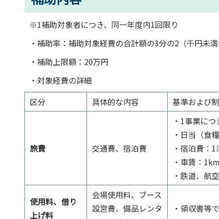
※1補助対象者につき、同一年度内1回限り
・補助率：補助対象経費の合計額の3分の2（千円未満
・補助上限額：20万円
・対象経費の詳細
区分
具体的な内容
基準および
・1事業につ
・日当（食
旅費
交通費、宿泊費
・宿泊費：1泊
・車賃：1k
・鉄道、航
会場使用料、ブース
使用料、借り
設営費、備品レンタ
・領収書等
上げ料